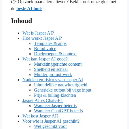
👉 Op zoek naar alternatieven? Bekijk ook onze gids met
de
beste AI tools
Inhoud
Wat is Jasper AI?
Hoe werkt Jasper AI?
Templates & apps
Brand voice
Doelgroepen & context
Wat kan Jasper AI goed?
Marketinggerichte content
Snelheid en schaal
Minder prompt-werk
Nadelen en risico’s van Jasper AI
Inhoudelijke nauwkeurigheid
Generieke output bij vage input
Prijs & billing-klachten
Jasper AI vs ChatGPT
Wanneer Jasper beter is
Wanneer ChatGPT beter is
Wat kost Jasper AI?
Voor wie is Jasper AI geschikt?
Wel geschikt voor