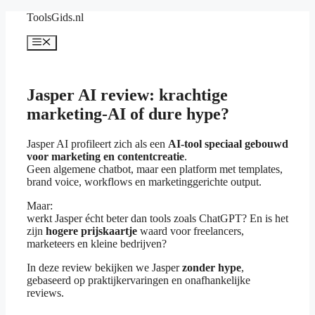
Spring
ToolsGids.nl
naar
de
Menu
inhoud
Jasper AI review: krachtige
marketing-AI of dure hype?
Jasper AI profileert zich als een
AI-tool speciaal gebouwd
voor marketing en contentcreatie
.
Geen algemene chatbot, maar een platform met templates,
brand voice, workflows en marketinggerichte output.
Maar:
werkt Jasper écht beter dan tools zoals ChatGPT? En is het
zijn
hogere prijskaartje
waard voor freelancers,
marketeers en kleine bedrijven?
In deze review bekijken we Jasper
zonder hype
,
gebaseerd op praktijkervaringen en onafhankelijke
reviews.